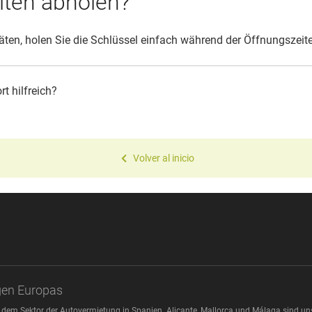
iten abholen?
äten, holen Sie die Schlüssel einfach während der Öffnungszeite
t hilfreich?
Volver al inicio
gen Europas
 dem Sektor der Autovermietung in Spanien. Alicante, Mallorca und Málaga sind u