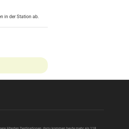
n in der Station ab.
nsere ältesten Destinationen, dazu kommen heute mehr als 118