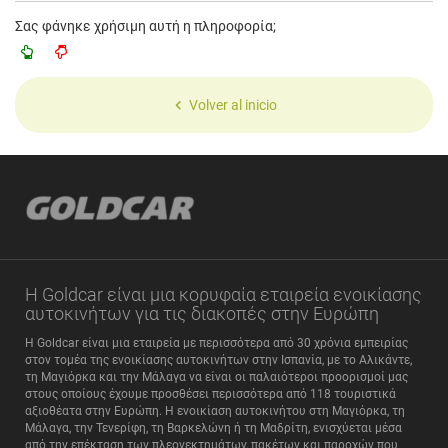
Σας φάνηκε χρήσιμη αυτή η πληροφορία;
Volver al inicio
Η Goldcar είναι μια κορυφαία εταιρεία ενοικίασης
αυτοκινήτων για τις διακοπές στην Ευρώπη
Η Goldcar είναι μια εταιρεία με περισσότερα από 30 χρόνια εμπειρίας
στον τομέα της ενοικίασης αυτοκινήτων στην Ισπανία, με το Αλικάντε,
τη Μαγιόρκα και την Μάλαγα να είναι οι παλαιότεροι προορισμοί μας
στους οποίους έχουμε προσθέσει περισσότερα από 118 τουριστικά
αξιοθέατα στην Ευρώπη. Η ενοικίαση αυτοκινήτου στη Μαγιόρκα, τη
Μάλαγα, την Τενερίφη, τη Βαρκελώνη ή τη Μαδρίτη, ενισχύεται μέσα
από την επέκταση των πλεονεκτημάτων, πακέτων και παροχών που