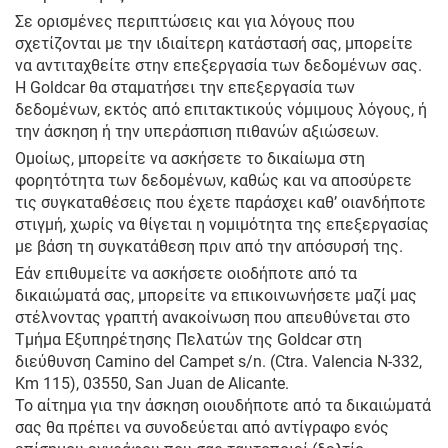
Σε ορισμένες περιπτώσεις και για λόγους που
σχετίζονται με την ιδιαίτερη κατάστασή σας, μπορείτε
να αντιταχθείτε στην επεξεργασία των δεδομένων σας.
Η Goldcar θα σταματήσει την επεξεργασία των
δεδομένων, εκτός από επιτακτικούς νόμιμους λόγους, ή
την άσκηση ή την υπεράσπιση πιθανών αξιώσεων.
Ομοίως, μπορείτε να ασκήσετε το δικαίωμα στη
φορητότητα των δεδομένων, καθώς και να αποσύρετε
τις συγκαταθέσεις που έχετε παράσχει καθ’ οιανδήποτε
στιγμή, χωρίς να θίγεται η νομιμότητα της επεξεργασίας
με βάση τη συγκατάθεση πριν από την απόσυρσή της.
Εάν επιθυμείτε να ασκήσετε οιοδήποτε από τα
δικαιώματά σας, μπορείτε να επικοινωνήσετε μαζί μας
στέλνοντας γραπτή ανακοίνωση που απευθύνεται στο
Τμήμα Εξυπηρέτησης Πελατών της Goldcar στη
διεύθυνση Camino del Campet s/n. (Ctra. Valencia N-332,
Km 115), 03550, San Juan de Alicante.
Το αίτημα για την άσκηση οιουδήποτε από τα δικαιώματά
σας θα πρέπει να συνοδεύεται από αντίγραφο ενός