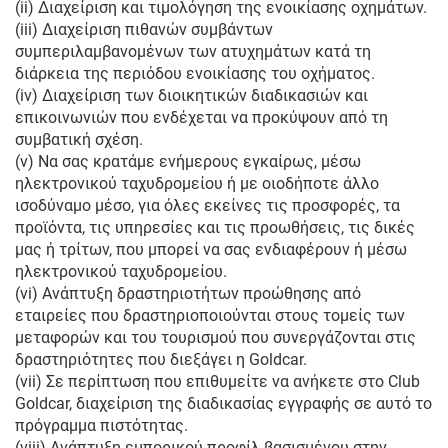
(ii) Διαχείριση και τιμολόγηση της ενοικίασης οχημάτων.
(iii) Διαχείριση πιθανών συμβάντων
συμπεριλαμβανομένων των ατυχημάτων κατά τη
διάρκεια της περιόδου ενοικίασης του οχήματος.
(iv) Διαχείριση των διοικητικών διαδικασιών και
επικοινωνιών που ενδέχεται να προκύψουν από τη
συμβατική σχέση.
(v) Να σας κρατάμε ενήμερους εγκαίρως, μέσω
ηλεκτρονικού ταχυδρομείου ή με οιοδήποτε άλλο
ισοδύναμο μέσο, για όλες εκείνες τις προσφορές, τα
προϊόντα, τις υπηρεσίες και τις προωθήσεις, τις δικές
μας ή τρίτων, που μπορεί να σας ενδιαφέρουν ή μέσω
ηλεκτρονικού ταχυδρομείου.
(vi) Ανάπτυξη δραστηριοτήτων προώθησης από
εταιρείες που δραστηριοποιούνται στους τομείς των
μεταφορών και του τουρισμού που συνεργάζονται στις
δραστηριότητες που διεξάγει η Goldcar.
(vii) Σε περίπτωση που επιθυμείτε να ανήκετε στο Club
Goldcar, διαχείριση της διαδικασίας εγγραφής σε αυτό το
πρόγραμμα πιστότητας.
(viii) Ανάπτυξη εμπορικού προφίλ βασισμένου στην