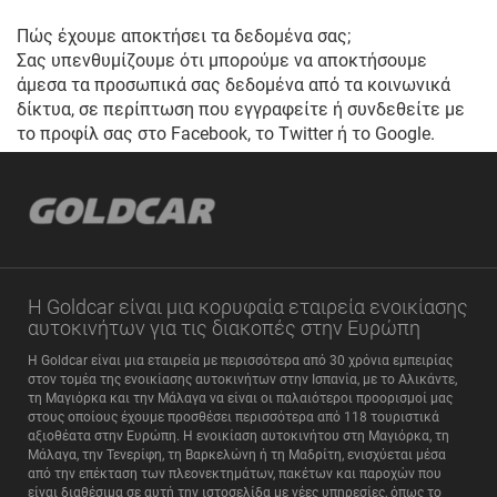
Πώς έχουμε αποκτήσει τα δεδομένα σας;
Σας υπενθυμίζουμε ότι μπορούμε να αποκτήσουμε
άμεσα τα προσωπικά σας δεδομένα από τα κοινωνικά
δίκτυα, σε περίπτωση που εγγραφείτε ή συνδεθείτε με
το προφίλ σας στο Facebook, το Twitter ή το Google.
Η Goldcar είναι μια κορυφαία εταιρεία ενοικίασης
αυτοκινήτων για τις διακοπές στην Ευρώπη
Η Goldcar είναι μια εταιρεία με περισσότερα από 30 χρόνια εμπειρίας
στον τομέα της ενοικίασης αυτοκινήτων στην Ισπανία, με το Αλικάντε,
τη Μαγιόρκα και την Μάλαγα να είναι οι παλαιότεροι προορισμοί μας
στους οποίους έχουμε προσθέσει περισσότερα από 118 τουριστικά
αξιοθέατα στην Ευρώπη. Η ενοικίαση αυτοκινήτου στη Μαγιόρκα, τη
Μάλαγα, την Τενερίφη, τη Βαρκελώνη ή τη Μαδρίτη, ενισχύεται μέσα
από την επέκταση των πλεονεκτημάτων, πακέτων και παροχών που
είναι διαθέσιμα σε αυτή την ιστοσελίδα με νέες υπηρεσίες, όπως το