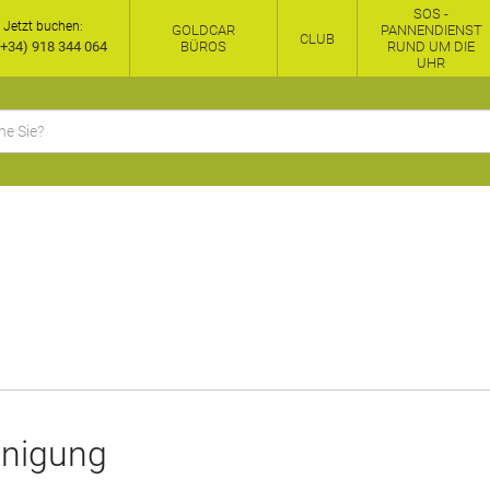
SOS -
Jetzt buchen:
GOLDCAR
PANNENDIENST
CLUB
+34) 918 344 064
BÜROS
RUND UM DIE
UHR
inigung