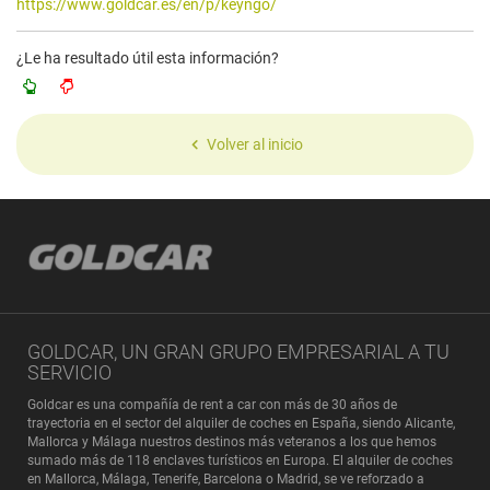
https://www.goldcar.es/en/p/keyngo/
¿Le ha resultado útil esta información?
Volver al inicio
GOLDCAR, UN GRAN GRUPO EMPRESARIAL A TU
SERVICIO
Goldcar es una compañía de rent a car con más de 30 años de
trayectoria en el sector del alquiler de coches en España, siendo Alicante,
Mallorca y Málaga nuestros destinos más veteranos a los que hemos
sumado más de 118 enclaves turísticos en Europa. El alquiler de coches
en Mallorca, Málaga, Tenerife, Barcelona o Madrid, se ve reforzado a