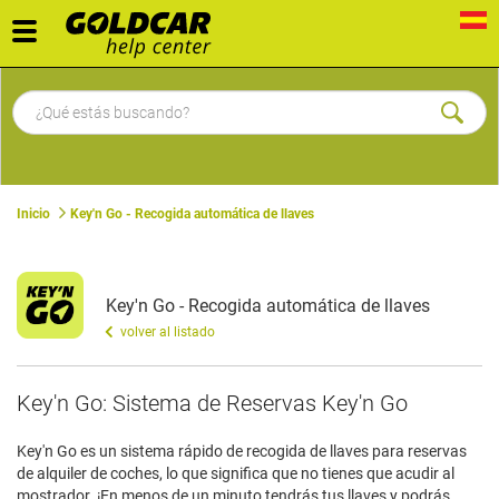
Toggle
navigation
Inicio
Key'n Go - Recogida automática de llaves
Key'n Go - Recogida automática de llaves
volver al listado
Key'n Go: Sistema de Reservas Key'n Go
Key'n Go es un sistema rápido de recogida de llaves para reservas
de alquiler de coches, lo que significa que no tienes que acudir al
mostrador. ¡En menos de un minuto tendrás tus llaves y podrás