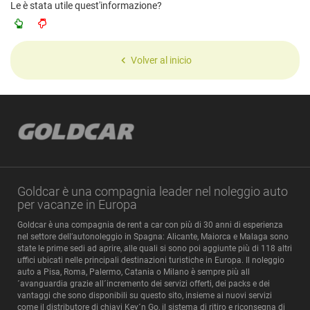
Le è stata utile quest'informazione?
Volver al inicio
Goldcar è una compagnia leader nel noleggio auto
per vacanze in Europa
Goldcar è una compagnia de rent a car con più di 30 anni di esperienza
nel settore dell’autonoleggio in Spagna: Alicante, Maiorca e Malaga sono
state le prime sedi ad aprire, alle quali si sono poi aggiunte più di 118 altri
uffici ubicati nelle principali destinazioni turistiche in Europa. Il noleggio
auto a Pisa, Roma, Palermo, Catania o Milano è sempre più all
´avanguardia grazie all´incremento dei servizi offerti, dei packs e dei
vantaggi che sono disponibili su questo sito, insieme ai nuovi servizi
come il distributore di chiavi Key´n Go, il sistema di ritiro e riconsegna di