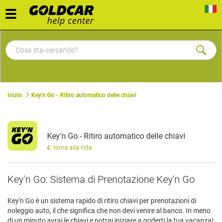
Toggle
navigation
Inizio
Key'n Go - Ritiro automatico delle chiavi
Key'n Go - Ritiro automatico delle chiavi
torna alla lista
Key'n Go: Sistema di Prenotazione Key'n Go
Key'n Go è un sistema rapido di ritiro chiavi per prenotazioni di
noleggio auto, il che significa che non devi venire al banco. In meno
di un minuto avrai le chiavi e potrai iniziare a goderti la tua vacanza!