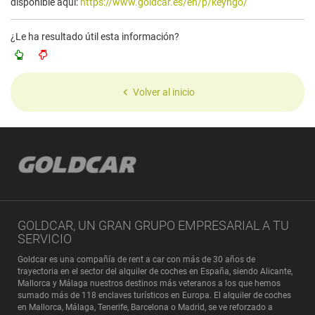
disponible aquí:
https://www.goldcar.es/en/p/keyngo/
¿Le ha resultado útil esta información?
Volver al inicio
GOLDCAR, UN GRAN GRUPO EMPRESARIAL A TU
SERVICIO
Goldcar es una compañía de rent a car con más de 30 años de
trayectoria en el sector del alquiler de coches en España, siendo Alicante,
Mallorca y Málaga nuestros destinos más veteranos a los que hemos
sumado más de 118 enclaves turísticos en Europa. El alquiler de coches
en Mallorca, Málaga, Tenerife, Barcelona o Madrid, se ve reforzado a