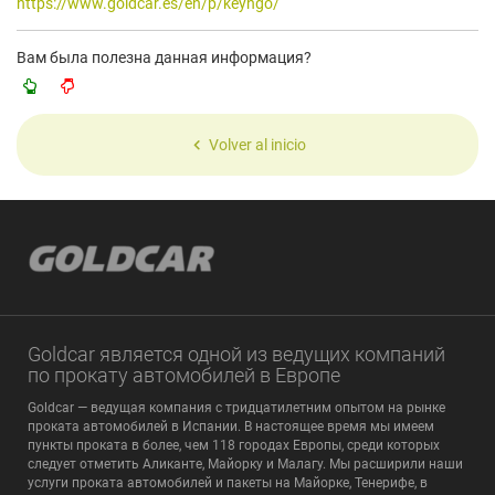
https://www.goldcar.es/en/p/keyngo/
Вам была полезна данная информация?
Volver al inicio
Goldcar является одной из ведущих компаний
по прокату автомобилей в Европе
Goldcar — ведущая компания с тридцатилетним опытом на рынке
проката автомобилей в Испании. В настоящее время мы имеем
пункты проката в более, чем 118 городах Европы, среди которых
следует отметить Аликанте, Майорку и Малагу. Мы расширили наши
услуги проката автомобилей и пакеты на Майорке, Тенерифе, в