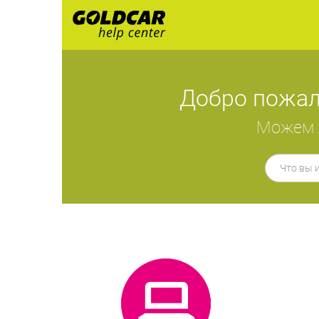
Добро пожал
Можем л