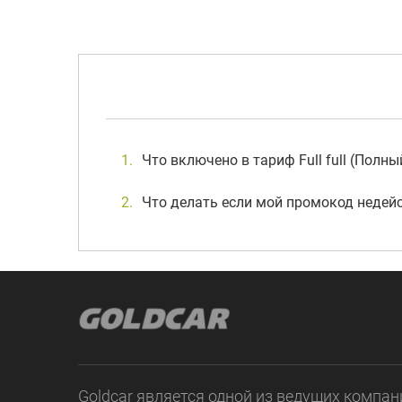
Что включено в тариф Full full (Полн
Что делать если мой промокод недей
Goldcar является одной из ведущих компан