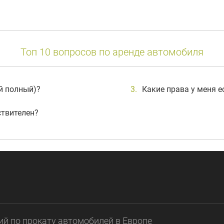
Топ 10 вопросов по аренде автомобиля
ый полный)?
Какие права у меня е
ствителен?
ий по прокату автомобилей в Европе