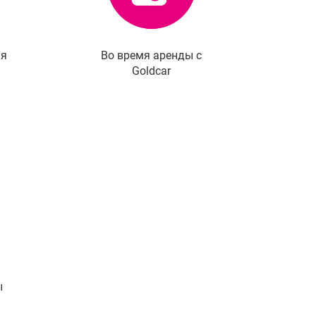
ля
Во время аренды с
Goldcar
ы