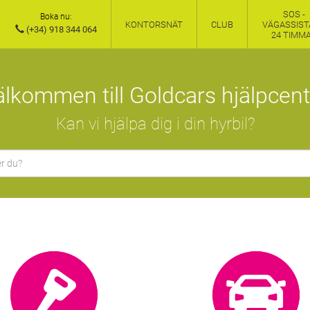
SOS -
Boka nu:
KONTORSNÄT
CLUB
VÄGASSIST
(+34) 918 344 064
24 TIMM
älkommen till Goldcars hjälpcent
Kan vi hjälpa dig i din hyrbil?