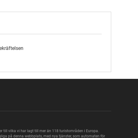
ekräftelsen
ill vilka vi har lagt till mer än 118 turistområden i Europa.
gängliga på denna webbplats, med nya tjänster, som automaten för