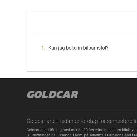
Kan jag boka in bilbarnstol?
Goldcar är ett ledande företag för semesterbil
Goldcar är ett företag med mer än 30 års erfarenhet inom biluthyrnin
Biluthyrningen på Lissabon, i Rom, på Teneriffa, i Barcelona eller