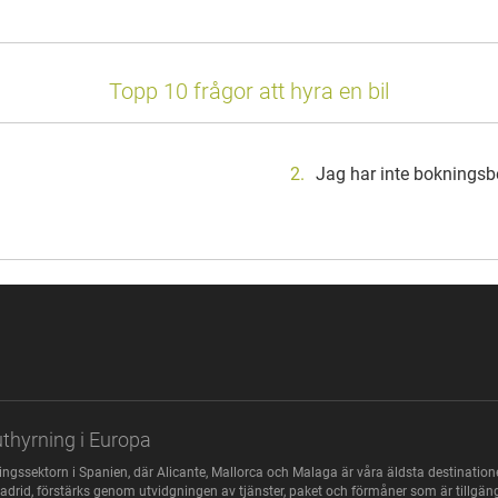
Topp 10 frågor att hyra en bil
Jag har inte bokningsb
uthyrning i Europa
gssektorn i Spanien, där Alicante, Mallorca och Malaga är våra äldsta destinationer t
 i Madrid, förstärks genom utvidgningen av tjänster, paket och förmåner som är till