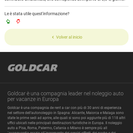
Le è stata utile quest'informazione?
Volver al inicio
Goldcar è una compagnia leader nel noleggio auto
per vacanze in Europa
Goldcar è una compagnia de rent a car con più di 30 anni di esperienza
nel settore dell’autonoleggio in Spagna: Alicante, Maiorca e Malaga sono
state le prime sedi ad aprire, alle quali si sono poi aggiunte più di 118 altri
uffici ubicati nelle principali destinazioni turistiche in Europa. Il noleggio
auto a Pisa, Roma, Palermo, Catania o Milano è sempre più all