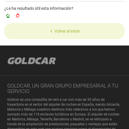
¿Le ha resultado útil esta información?
Volver al inicio
GOLDCAR, UN GRAN GRUPO EMPRESARIAL A TU
SERVICIO
Goldcar es una compañía de rent a car con más de 30 años de
trayectoria en el sector del alquiler de coches en España, siendo Alicante,
Mallorca y Málaga nuestros destinos más veteranos a los que hemos
sumado más de 118 enclaves turísticos en Europa. El alquiler de coches
en Mallorca, Málaga, Tenerife, Barcelona o Madrid, se ve reforzado a
través de la ampliación de prestaciones, paquetes y ventajas que están