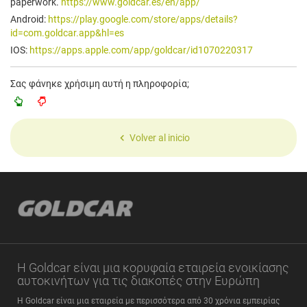
paperwork.
https://www.goldcar.es/en/app/
Android:
https://play.google.com/store/apps/details?
id=com.goldcar.app&hl=es
IOS:
https://apps.apple.com/app/goldcar/id1070220317
Σας φάνηκε χρήσιμη αυτή η πληροφορία;
Volver al inicio
Η Goldcar είναι μια κορυφαία εταιρεία ενοικίασης
αυτοκινήτων για τις διακοπές στην Ευρώπη
Η Goldcar είναι μια εταιρεία με περισσότερα από 30 χρόνια εμπειρίας