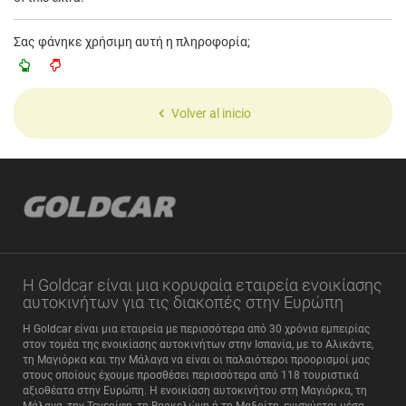
Σας φάνηκε χρήσιμη αυτή η πληροφορία;
Volver al inicio
Η Goldcar είναι μια κορυφαία εταιρεία ενοικίασης
αυτοκινήτων για τις διακοπές στην Ευρώπη
Η Goldcar είναι μια εταιρεία με περισσότερα από 30 χρόνια εμπειρίας
στον τομέα της ενοικίασης αυτοκινήτων στην Ισπανία, με το Αλικάντε,
τη Μαγιόρκα και την Μάλαγα να είναι οι παλαιότεροι προορισμοί μας
στους οποίους έχουμε προσθέσει περισσότερα από 118 τουριστικά
αξιοθέατα στην Ευρώπη. Η ενοικίαση αυτοκινήτου στη Μαγιόρκα, τη