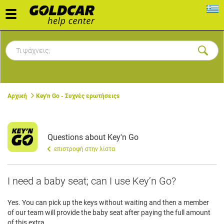
Toggle
navigation
Αρχική
Key'n Go - Συχνές ερωτήσειςs
Questions about Key'n Go
επιστροφή στην λίστα
I need a baby seat; can I use Key’n Go?
Yes. You can pick up the keys without waiting and then a member
of our team will provide the baby seat after paying the full amount
of this extra.