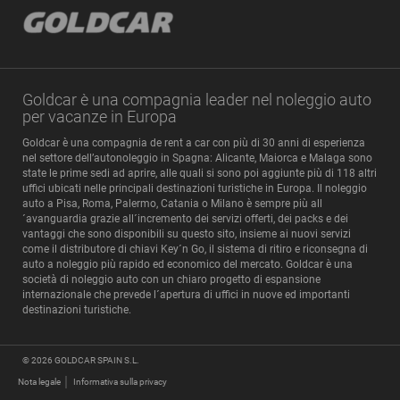
Goldcar è una compagnia leader nel noleggio auto
per vacanze in Europa
Goldcar è una compagnia de rent a car con più di 30 anni di esperienza
nel settore dell’autonoleggio in Spagna: Alicante, Maiorca e Malaga sono
state le prime sedi ad aprire, alle quali si sono poi aggiunte più di 118 altri
uffici ubicati nelle principali destinazioni turistiche in Europa. Il noleggio
auto a Pisa, Roma, Palermo, Catania o Milano è sempre più all
´avanguardia grazie all´incremento dei servizi offerti, dei packs e dei
vantaggi che sono disponibili su questo sito, insieme ai nuovi servizi
come il distributore di chiavi Key´n Go, il sistema di ritiro e riconsegna di
auto a noleggio più rapido ed economico del mercato. Goldcar è una
società di noleggio auto con un chiaro progetto di espansione
internazionale che prevede l´apertura di uffici in nuove ed importanti
destinazioni turistiche.
© 2026
GOLDCAR SPAIN S.L.
Nota legale
Informativa sulla privacy