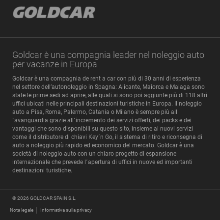
Goldcar è una compagnia leader nel noleggio auto
per vacanze in Europa
Goldcar è una compagnia de rent a car con più di 30 anni di esperienza
nel settore dell’autonoleggio in Spagna: Alicante, Maiorca e Malaga sono
state le prime sedi ad aprire, alle quali si sono poi aggiunte più di 118 altri
uffici ubicati nelle principali destinazioni turistiche in Europa. Il noleggio
auto a Pisa, Roma, Palermo, Catania o Milano è sempre più all
´avanguardia grazie all´incremento dei servizi offerti, dei packs e dei
vantaggi che sono disponibili su questo sito, insieme ai nuovi servizi
come il distributore di chiavi Key´n Go, il sistema di ritiro e riconsegna di
auto a noleggio più rapido ed economico del mercato. Goldcar è una
società di noleggio auto con un chiaro progetto di espansione
internazionale che prevede l´apertura di uffici in nuove ed importanti
destinazioni turistiche.
© 2026
GOLDCAR SPAIN S.L.
Nota legale
Informativa sulla privacy