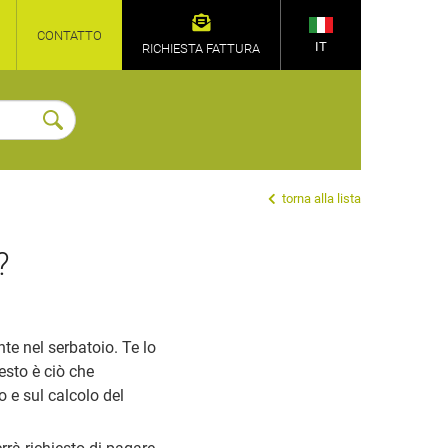
CONTATTO
IT
RICHIESTA FATTURA
torna alla lista
?
nte nel serbatoio. Te lo
esto è ciò che
 e sul calcolo del