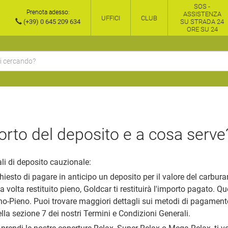
SOS -
Prenota adesso:
ASSISTENZA
UFFICI
CLUB
(+39) 0 645 209 634
SU STRADA 24
ORE SU 24
porto del deposito e a cosa serve
ali di deposito cauzionale:
ichiesto di pagare in anticipo un deposito per il valore del carbura
olta restituito pieno, Goldcar ti restituirà l'importo pagato. Qu
o-Pieno. Puoi trovare maggiori dettagli sui metodi di pagamento
lla sezione 7 dei nostri Termini e Condizioni Generali.