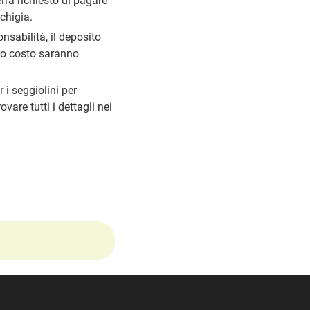
rrà richiesto di pagare
chigia.
nsabilità, il deposito
ltro costo saranno
 i seggiolini per
vare tutti i dettagli nei