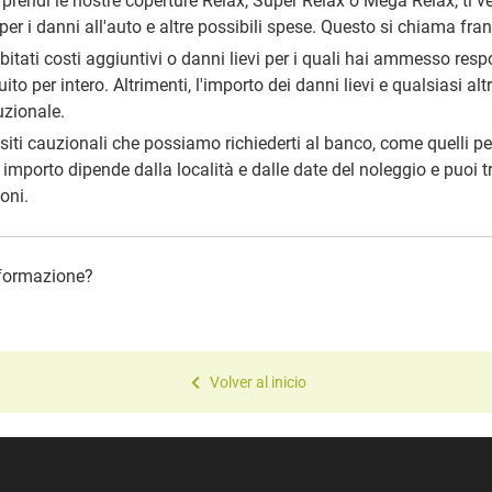
 prendi le nostre coperture Relax, Super Relax o Mega Relax, ti ve
per i danni all'auto e altre possibili spese. Questo si chiama fran
tati costi aggiuntivi o danni lievi per i quali hai ammesso respo
uito per intero. Altrimenti, l'importo dei danni lievi e qualsiasi a
uzionale.
positi cauzionali che possiamo richiederti al banco, come quelli per
 importo dipende dalla località e dalle date del noleggio e puoi tro
oni.
informazione?
Volver al inicio