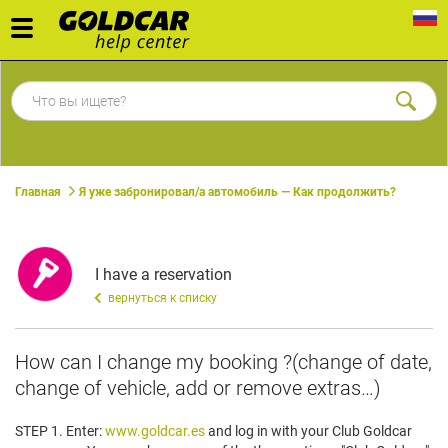
Toggle
navigation
Главная
Я уже забронировал/а автомобиль — Как продолжить?
I have a reservation
вернуться к списку
How can I change my booking ?(change of date,
change of vehicle, add or remove extras…)
STEP 1. Enter:
www.goldcar.es
and log in with your Club Goldcar