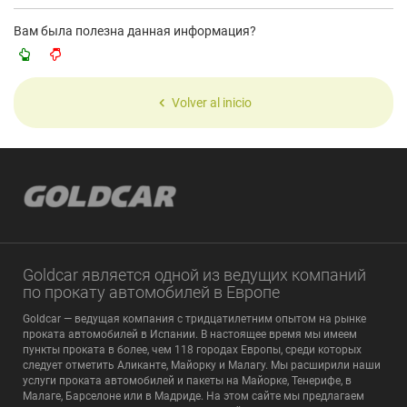
Вам была полезна данная информация?
Volver al inicio
Goldcar является одной из ведущих компаний
по прокату автомобилей в Европе
Goldcar — ведущая компания с тридцатилетним опытом на рынке
проката автомобилей в Испании. В настоящее время мы имеем
пункты проката в более, чем 118 городах Европы, среди которых
следует отметить Аликанте, Майорку и Малагу. Мы расширили наши
услуги проката автомобилей и пакеты на Майорке, Тенерифе, в
Малаге, Барселоне или в Мадриде. На этом сайте мы предлагаем