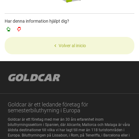
Har denna information hjälpt dig?
Volver al inicio
Goldcar är ett ledande företag för
semesterbiluthyrning i Europa
Goldcar är ett företag med mer än 30 års erfarenhet inom
biluthyrningssektorn i Spanien, där Alicante, Mallorca och Malaga är våra
äldsta destinationer till vilka vi har lagt till mer än 118 turistområden i
Europa. Biluthyrningen på Lissabon, i Rom, på Teneriffa, i Barcelona eller i