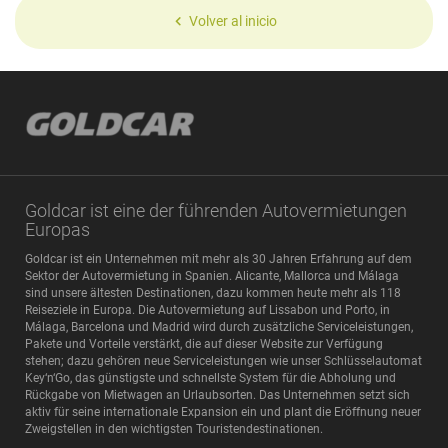
Volver al inicio
Goldcar ist eine der führenden Autovermietungen
Europas
Goldcar ist ein Unternehmen mit mehr als 30 Jahren Erfahrung auf dem
Sektor der Autovermietung in Spanien. Alicante, Mallorca und Málaga
sind unsere ältesten Destinationen, dazu kommen heute mehr als 118
Reiseziele in Europa. Die Autovermietung auf Lissabon und Porto, in
Málaga, Barcelona und Madrid wird durch zusätzliche Serviceleistungen,
Pakete und Vorteile verstärkt, die auf dieser Website zur Verfügung
stehen; dazu gehören neue Serviceleistungen wie unser Schlüsselautomat
Key‘n‘Go, das günstigste und schnellste System für die Abholung und
Rückgabe von Mietwagen an Urlaubsorten. Das Unternehmen setzt sich
aktiv für seine internationale Expansion ein und plant die Eröffnung neuer
Zweigstellen in den wichtigsten Touristendestinationen.