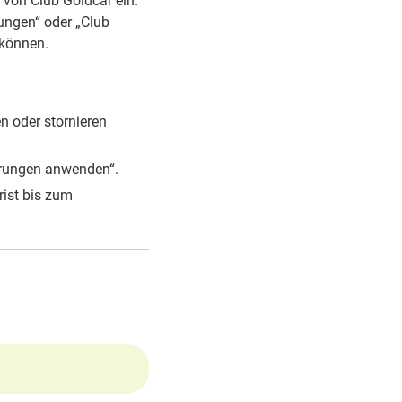
von Club Goldcar ein.
ungen“ oder „Club
 können.
n oder stornieren
erungen anwenden“.
rist bis zum