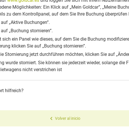
 auf
www.goldcar.es
und loggen Sie sich mit Ihrem Nutzernamen 
edene Möglichkeiten: Ein Klick auf „Mein Goldcar“, „Meine Buch
eils zu dem Kontrollpanel, auf dem Sie Ihre Buchung überprüfen
 auf „Aktive Buchungen“.
 auf „Buchung stornieren“.
t sich ein Panel wie dieses, auf dem Sie die Buchung modifiziere
erung klicken Sie auf „Buchung stornieren“.
e Stornierung jetzt durchführen möchten, klicken Sie auf „Änd
g wurde storniert. Sie können sie jederzeit wieder, solange die F
etwagens nicht verstrichen ist
t hilfreich?
Volver al inicio