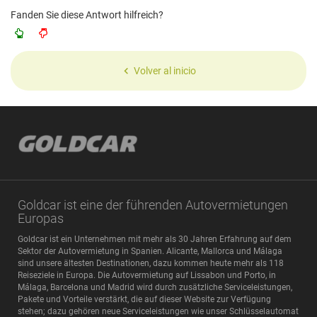
Fanden Sie diese Antwort hilfreich?
Volver al inicio
Goldcar ist eine der führenden Autovermietungen
Europas
Goldcar ist ein Unternehmen mit mehr als 30 Jahren Erfahrung auf dem
Sektor der Autovermietung in Spanien. Alicante, Mallorca und Málaga
sind unsere ältesten Destinationen, dazu kommen heute mehr als 118
Reiseziele in Europa. Die Autovermietung auf Lissabon und Porto, in
Málaga, Barcelona und Madrid wird durch zusätzliche Serviceleistungen,
Pakete und Vorteile verstärkt, die auf dieser Website zur Verfügung
stehen; dazu gehören neue Serviceleistungen wie unser Schlüsselautomat