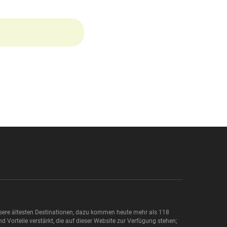
nsere ältesten Destinationen, dazu kommen heute mehr als 118
 Vorteile verstärkt, die auf dieser Website zur Verfügung stehen;