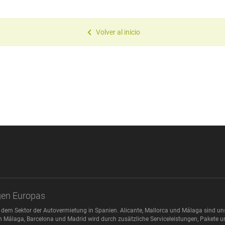
Volver al inicio
gen Europas
 dem Sektor der Autovermietung in Spanien. Alicante, Mallorca und Málaga sind u
n Málaga, Barcelona und Madrid wird durch zusätzliche Serviceleistungen, Pakete und