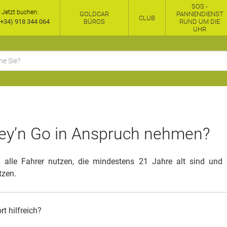
SOS -
Jetzt buchen:
GOLDCAR
PANNENDIENST
CLUB
+34) 918 344 064
BÜROS
RUND UM DIE
UHR
ey’n Go in Anspruch nehmen?
 alle Fahrer nutzen, die mindestens 21 Jahre alt sind und i
tzen.
t hilfreich?