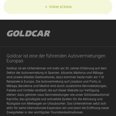
Volver al inicio
Goldcar ist eine der führenden Autovermietungen
Europas
Goldcar ist ein Unternehmen mit mehr als 30 Jahren Erfahrung auf dem
Sektor der Autovermietung in Spanien. Alicante, Mallorca und Málaga
sind unsere ältesten Destinationen, dazu kommen heute mehr als 118
Reiseziele in Europa. Die Autovermietung auf Lissabon und Porto, in
Málaga, Barcelona und Madrid wird durch zusätzliche Serviceleistungen,
Pakete und Vorteile verstärkt, die auf dieser Website zur Verfügung
stehen; dazu gehören neue Serviceleistungen wie unser Schlüsselautomat
Key‘n‘Go, das günstigste und schnellste System für die Abholung und
Rückgabe von Mietwagen an Urlaubsorten. Das Unternehmen setzt sich
aktiv für seine internationale Expansion ein und plant die Eröffnung neuer
Zweigstellen in den wichtigsten Touristendestinationen.