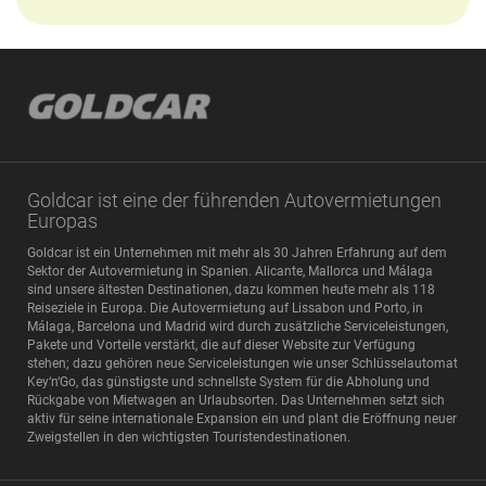
Goldcar ist eine der führenden Autovermietungen
Europas
Goldcar ist ein Unternehmen mit mehr als 30 Jahren Erfahrung auf dem
Sektor der Autovermietung in Spanien. Alicante, Mallorca und Málaga
sind unsere ältesten Destinationen, dazu kommen heute mehr als 118
Reiseziele in Europa. Die Autovermietung auf Lissabon und Porto, in
Málaga, Barcelona und Madrid wird durch zusätzliche Serviceleistungen,
Pakete und Vorteile verstärkt, die auf dieser Website zur Verfügung
stehen; dazu gehören neue Serviceleistungen wie unser Schlüsselautomat
Key‘n‘Go, das günstigste und schnellste System für die Abholung und
Rückgabe von Mietwagen an Urlaubsorten. Das Unternehmen setzt sich
aktiv für seine internationale Expansion ein und plant die Eröffnung neuer
Zweigstellen in den wichtigsten Touristendestinationen.