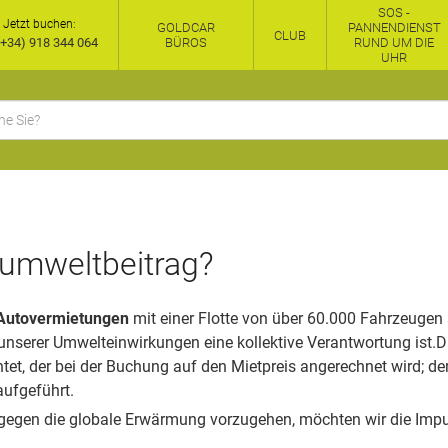
SOS -
Jetzt buchen:
GOLDCAR
PANNENDIENST
CLUB
+34) 918 344 064
BÜROS
RUND UM DIE
UHR
 umweltbeitrag?
Autovermietungen
mit einer Flotte von über 60.000 Fahrzeugen 
unserer Umwelteinwirkungen eine kollektive Verantwortung ist.
D
tet, der bei der Buchung auf den Mietpreis angerechnet wird; d
aufgeführt.
 gegen die globale Erwärmung vorzugehen, möchten wir die Impu