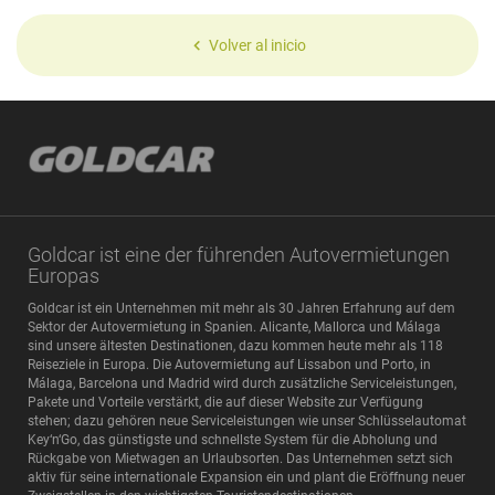
Volver al inicio
Goldcar ist eine der führenden Autovermietungen
Europas
Goldcar ist ein Unternehmen mit mehr als 30 Jahren Erfahrung auf dem
Sektor der Autovermietung in Spanien. Alicante, Mallorca und Málaga
sind unsere ältesten Destinationen, dazu kommen heute mehr als 118
Reiseziele in Europa. Die Autovermietung auf Lissabon und Porto, in
Málaga, Barcelona und Madrid wird durch zusätzliche Serviceleistungen,
Pakete und Vorteile verstärkt, die auf dieser Website zur Verfügung
stehen; dazu gehören neue Serviceleistungen wie unser Schlüsselautomat
Key‘n‘Go, das günstigste und schnellste System für die Abholung und
Rückgabe von Mietwagen an Urlaubsorten. Das Unternehmen setzt sich
aktiv für seine internationale Expansion ein und plant die Eröffnung neuer