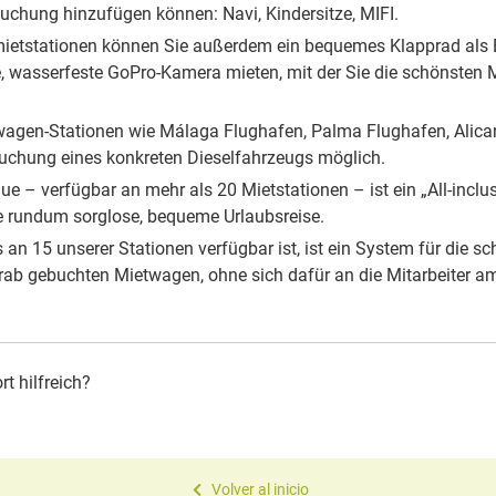
 Buchung hinzufügen können: Navi, Kindersitze, MIFI.
mietstationen können
Sie außerdem ein bequemes Klapprad als
e, wasserfeste GoPro-Kamera mieten,
mit der Sie die schönsten
wagen-Stationen
wie Málaga Flughafen, Palma Flughafen,
Alica
Buchung eines konkreten
Dieselfahrzeugs möglich.
que – verfügbar
an mehr als 20 Mietstationen – ist ein
„All-inclu
ne rundum sorglose, bequeme
Urlaubsreise.
s an 15 unserer
Stationen verfügbar ist, ist ein System
für die s
orab gebuchten Mietwagen, ohne
sich dafür an die Mitarbeiter 
t hilfreich?
Volver al inicio