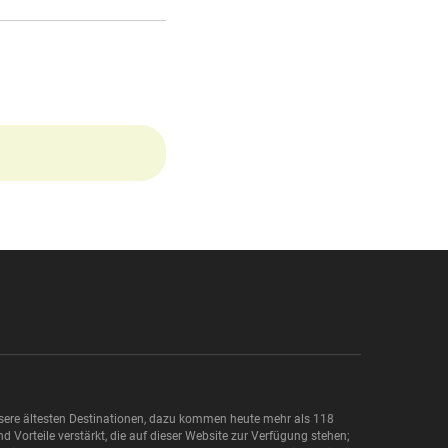
nsere ältesten Destinationen, dazu kommen heute mehr als 118
 Vorteile verstärkt, die auf dieser Website zur Verfügung stehen;