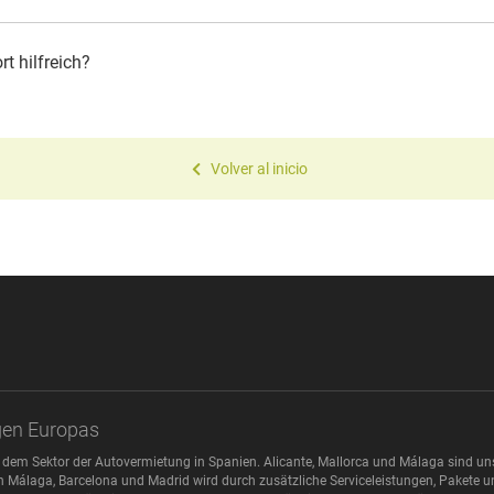
t hilfreich?
Volver al inicio
gen Europas
 dem Sektor der Autovermietung in Spanien. Alicante, Mallorca und Málaga sind u
n Málaga, Barcelona und Madrid wird durch zusätzliche Serviceleistungen, Pakete und