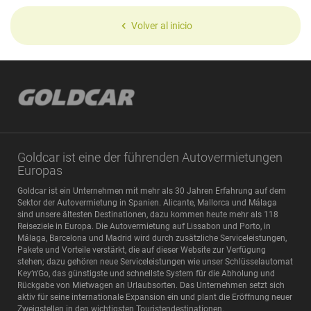
Volver al inicio
Goldcar ist eine der führenden Autovermietungen
Europas
Goldcar ist ein Unternehmen mit mehr als 30 Jahren Erfahrung auf dem
Sektor der Autovermietung in Spanien. Alicante, Mallorca und Málaga
sind unsere ältesten Destinationen, dazu kommen heute mehr als 118
Reiseziele in Europa. Die Autovermietung auf Lissabon und Porto, in
Málaga, Barcelona und Madrid wird durch zusätzliche Serviceleistungen,
Pakete und Vorteile verstärkt, die auf dieser Website zur Verfügung
stehen; dazu gehören neue Serviceleistungen wie unser Schlüsselautomat
Key‘n‘Go, das günstigste und schnellste System für die Abholung und
Rückgabe von Mietwagen an Urlaubsorten. Das Unternehmen setzt sich
aktiv für seine internationale Expansion ein und plant die Eröffnung neuer
Zweigstellen in den wichtigsten Touristendestinationen.