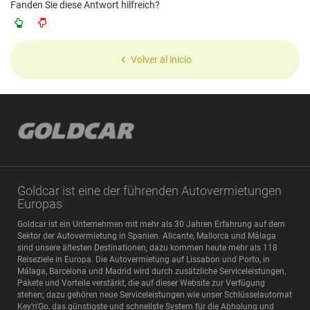
Fanden Sie diese Antwort hilfreich?
Volver al inicio
Goldcar ist eine der führenden Autovermietungen
Europas
Goldcar ist ein Unternehmen mit mehr als 30 Jahren Erfahrung auf dem
Sektor der Autovermietung in Spanien. Alicante, Mallorca und Málaga
sind unsere ältesten Destinationen, dazu kommen heute mehr als 118
Reiseziele in Europa. Die Autovermietung auf Lissabon und Porto, in
Málaga, Barcelona und Madrid wird durch zusätzliche Serviceleistungen,
Pakete und Vorteile verstärkt, die auf dieser Website zur Verfügung
stehen; dazu gehören neue Serviceleistungen wie unser Schlüsselautomat
Key‘n‘Go, das günstigste und schnellste System für die Abholung und