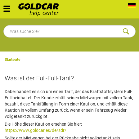
Toggle
navigation
Startseite
Was ist der Full-Full-Tarif?
Dabei handelt es sich um einen Tarif, der das Kraftstoffsystem Full-
Full beinhaltet. Der Kunde erhält seinen Mietwagen mit vollem Tank,
bezahlt diese Tankfüllung in Form einer Kaution, und erhält diese
Kaution in vollem Umfang zurück, wenn er sein Fahrzeug wieder
vollgetankt zurückgibt.
Die Höhe dieser Kaution ersehen Sie hier:
https://www.goldcar.es/de/sdr/
Sollte der Mietwagen bei der Rückgabe nicht vollgetankt sein,