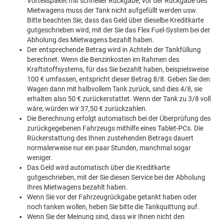
Vorteilspaket mit schneller Rückgabe, vor der Rückgabe des
Mietwagens muss der Tank nicht aufgefüllt werden usw.
Bitte beachten Sie, dass das Geld über dieselbe Kreditkarte
gutgeschrieben wird, mit der Sie das Flex Fuel-System bei der
Abholung des Mietwagens bezahlt haben.
Der entsprechende Betrag wird in Achteln der Tankfüllung
berechnet. Wenn die Benzinkosten im Rahmen des
Kraftstoffsystems, für das Sie bezahlt haben, beispielsweise
100 € umfassen, entspricht dieser Betrag 8/8. Geben Sie den
Wagen dann mit halbvollem Tank zurück, sind dies 4/8, sie
erhalten also 50 € zurückerstattet. Wenn der Tank zu 3/8 voll
wäre, würden wir 37,50 € zurückzahlen.
Die Berechnung erfolgt automatisch bei der Überprüfung des
zurückgegebenen Fahrzeugs mithilfe eines Tablet-PCs. Die
Rückerstattung des Ihnen zustehenden Betrags dauert
normalerweise nur ein paar Stunden, manchmal sogar
weniger.
Das Geld wird automatisch über die Kreditkarte
gutgeschrieben, mit der Sie diesen Service bei der Abholung
Ihres Mietwagens bezahlt haben.
Wenn Sie vor der Fahrzeugrückgabe getankt haben oder
noch tanken wollen, heben Sie bitte die Tankquittung auf.
Wenn Sie der Meinung sind, dass wir Ihnen nicht den