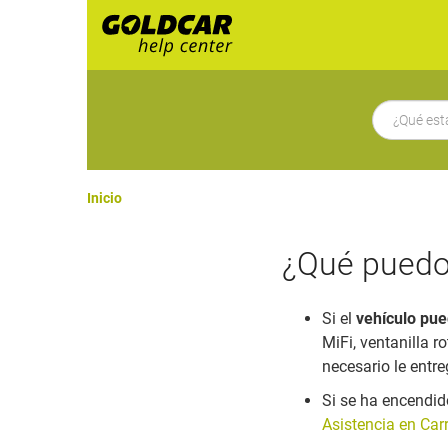
Inicio
¿Qué puedo 
Si el
vehículo pue
MiFi, ventanilla r
necesario le entr
Si se ha encendid
Asistencia en Car