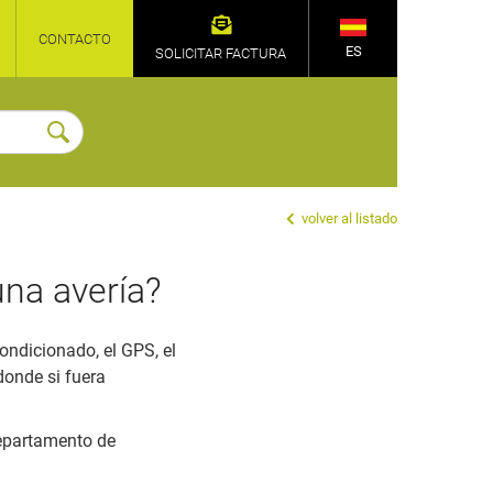
CONTACTO
ES
SOLICITAR FACTURA
volver al listado
una avería?
ondicionado, el GPS, el
 donde si fuera
Departamento de