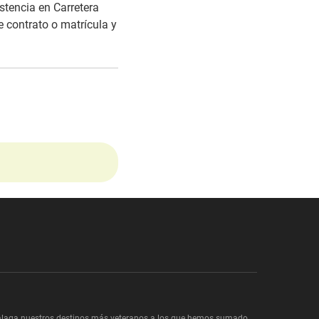
tencia en Carretera
e contrato o matrícula y
y Málaga nuestros destinos más veteranos a los que hemos sumado