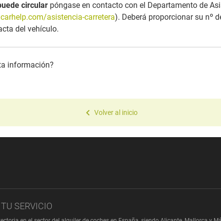
puede circular
póngase en contacto con el Departamento de Asis
carhelp.com/asistencia-carretera
). Deberá proporcionar su nº d
acta del vehículo.
sta información?
Volver al inicio
TU SERVICIO
ectoria en el sector del alquiler de coches en España, siendo Alicante, Mallorca 