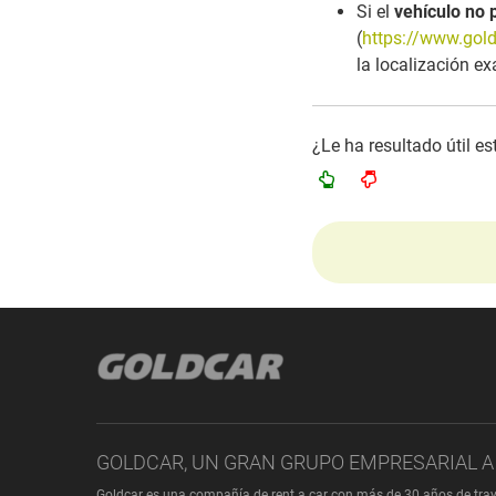
Si el
vehículo no 
(
https://www.gold
la localización ex
¿Le ha resultado útil e
GOLDCAR, UN GRAN GRUPO EMPRESARIAL A 
Goldcar es una compañía de rent a car con más de 30 años de tray