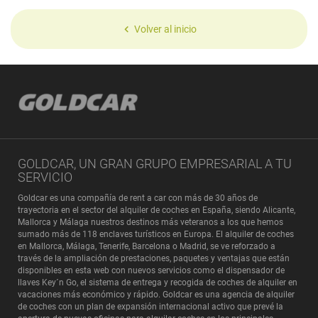
Volver al inicio
GOLDCAR, UN GRAN GRUPO EMPRESARIAL A TU
SERVICIO
Goldcar es una compañía de rent a car con más de 30 años de
trayectoria en el sector del alquiler de coches en España, siendo Alicante,
Mallorca y Málaga nuestros destinos más veteranos a los que hemos
sumado más de 118 enclaves turísticos en Europa. El alquiler de coches
en Mallorca, Málaga, Tenerife, Barcelona o Madrid, se ve reforzado a
través de la ampliación de prestaciones, paquetes y ventajas que están
disponibles en esta web con nuevos servicios como el dispensador de
llaves Key´n Go, el sistema de entrega y recogida de coches de alquiler en
vacaciones más económico y rápido. Goldcar es una agencia de alquiler
de coches con un plan de expansión internacional activo que prevé la