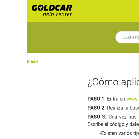
Inicio
¿Cómo apli
PASO 1.
Entra en
www.g
PASO 2.
Realiza la búsq
PASO 3.
Una vez has e
Escribe el código y da
-Existen varios t