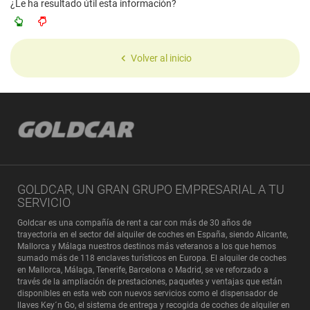
¿Le ha resultado útil esta información?
Volver al inicio
GOLDCAR, UN GRAN GRUPO EMPRESARIAL A TU
SERVICIO
Goldcar es una compañía de rent a car con más de 30 años de
trayectoria en el sector del alquiler de coches en España, siendo Alicante,
Mallorca y Málaga nuestros destinos más veteranos a los que hemos
sumado más de 118 enclaves turísticos en Europa. El alquiler de coches
en Mallorca, Málaga, Tenerife, Barcelona o Madrid, se ve reforzado a
través de la ampliación de prestaciones, paquetes y ventajas que están
disponibles en esta web con nuevos servicios como el dispensador de
llaves Key´n Go, el sistema de entrega y recogida de coches de alquiler en