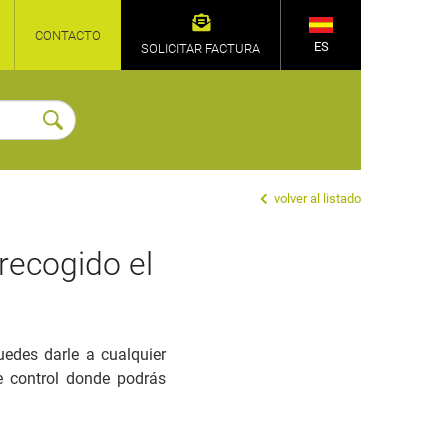
CONTACTO
ES
SOLICITAR FACTURA
volver al listado
recogido el
uedes darle a cualquier
de control donde podrás