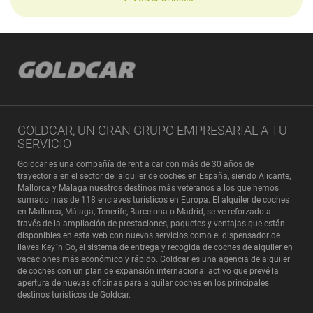
GOLDCAR, UN GRAN GRUPO EMPRESARIAL A TU
SERVICIO
Goldcar es una compañía de rent a car con más de 30 años de
trayectoria en el sector del alquiler de coches en España, siendo Alicante,
Mallorca y Málaga nuestros destinos más veteranos a los que hemos
sumado más de 118 enclaves turísticos en Europa. El alquiler de coches
en Mallorca, Málaga, Tenerife, Barcelona o Madrid, se ve reforzado a
través de la ampliación de prestaciones, paquetes y ventajas que están
disponibles en esta web con nuevos servicios como el dispensador de
llaves Key´n Go, el sistema de entrega y recogida de coches de alquiler en
vacaciones más económico y rápido. Goldcar es una agencia de alquiler
de coches con un plan de expansión internacional activo que prevé la
apertura de nuevas oficinas para alquilar coches en los
principales
destinos turísticos de Goldcar
.