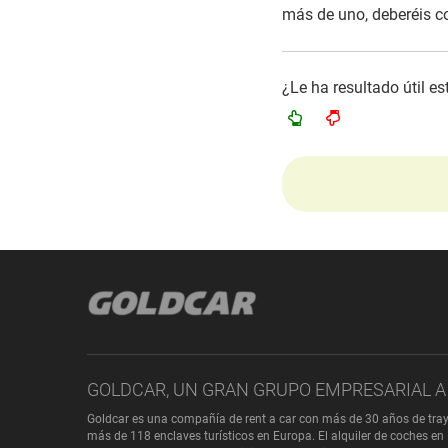
más de uno, deberéis co
¿Le ha resultado útil e
GOLDCAR, UN GRAN GRUPO EMPRESARIAL A 
Goldcar es una compañía de rent a car con más de 30 años de tray
más de 118 enclaves turísticos en Europa. El alquiler de coches en 