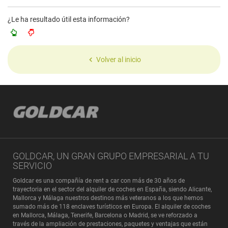
¿Le ha resultado útil esta información?
Volver al inicio
GOLDCAR, UN GRAN GRUPO EMPRESARIAL A TU
SERVICIO
Goldcar es una compañía de rent a car con más de 30 años de
trayectoria en el sector del alquiler de coches en España, siendo Alicante,
Mallorca y Málaga nuestros destinos más veteranos a los que hemos
sumado más de 118 enclaves turísticos en Europa. El alquiler de coches
en Mallorca, Málaga, Tenerife, Barcelona o Madrid, se ve reforzado a
través de la ampliación de prestaciones, paquetes y ventajas que están