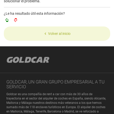
solucionar el problema.
¿Le ha resultado útil esta información?
Volver al inicio
GOLDCAR, UN GRAN GRUPO EMPRESARIAL A TU
SERVICIO
Goldcar es una compañía de rent a car con más de 30 años de
trayectoria en el sector del alquiler de coches en España, siendo Alicante,
Mallorca y Málaga nuestros destinos más veteranos a los que hemos
sumado más de 118 enclaves turísticos en Europa. El alquiler de coches
en Mallorca, Málaga, Tenerife, Barcelona o Madrid, se ve reforzado a