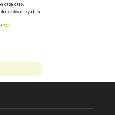
en cada caso.
entes reales que ya han
es/tc/