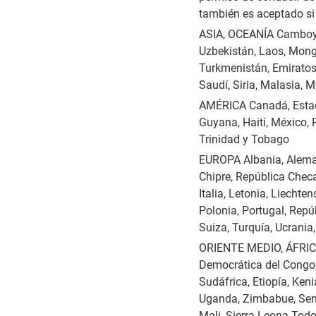
también es aceptado si
ASIA, OCEANÍA Camboya, 
Uzbekistán, Laos, Mongol
Turkmenistán, Emiratos 
Saudí, Siria, Malasia, 
AMÉRICA Canadá, Estado
Guyana, Haití, México,
Trinidad y Tobago
EUROPA Albania, Alemani
Chipre, República Checa,
Italia, Letonia, Liecht
Polonia, Portugal, Repú
Suiza, Turquía, Ucrania
ORIENTE MEDIO, ÁFRICA 
Democrática del Congo, G
Sudáfrica, Etiopía, Ke
Uganda, Zimbabue, Sene
Mali, Sierra Leona Todo