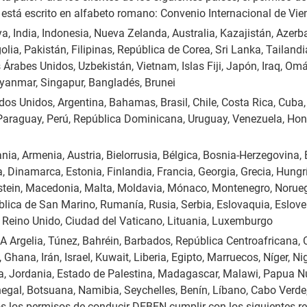
 está escrito en alfabeto romano: Convenio Internacional de Vi
India, Indonesia, Nueva Zelanda, Australia, Kazajistán, Azerba
ia, Pakistán, Filipinas, República de Corea, Sri Lanka, Tailandia
Árabes Unidos, Uzbekistán, Vietnam, Islas Fiji, Japón, Iraq, Omá
Myanmar, Singapur, Bangladés, Brunei
s Unidos, Argentina, Bahamas, Brasil, Chile, Costa Rica, Cuba
 Paraguay, Perú, República Dominicana, Uruguay, Venezuela, Ho
a, Armenia, Austria, Bielorrusia, Bélgica, Bosnia-Herzegovina, B
 Dinamarca, Estonia, Finlandia, Francia, Georgia, Grecia, Hungría
enstein, Macedonia, Malta, Moldavia, Mónaco, Montenegro, Norueg
blica de San Marino, Rumanía, Rusia, Serbia, Eslovaquia, Eslove
, Reino Unido, Ciudad del Vaticano, Lituania, Luxemburgo
Argelia, Túnez, Bahréin, Barbados, República Centroafricana, C
hana, Irán, Israel, Kuwait, Liberia, Egipto, Marruecos, Níger, Ni
nia, Jordania, Estado de Palestina, Madagascar, Malawi, Papua 
gal, Botsuana, Namibia, Seychelles, Benín, Líbano, Cabo Verde,
s los permisos de conducir DEBEN cumplir con los siguientes re