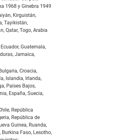
ena 1968 y Ginebra 1949
iyán, Kirguistán,
, Tayikistán,
n, Qatar, Togo, Arabia
, Ecuador, Guatemala,
nduras, Jamaica,
ulgaria, Croacia,
, Islandia, Irlanda,
a, Países Bajos,
nia, España, Suecia,
hile, República
geria, República de
Nueva Guinea, Ruanda,
 Burkina Faso, Lesotho,
quisitos: