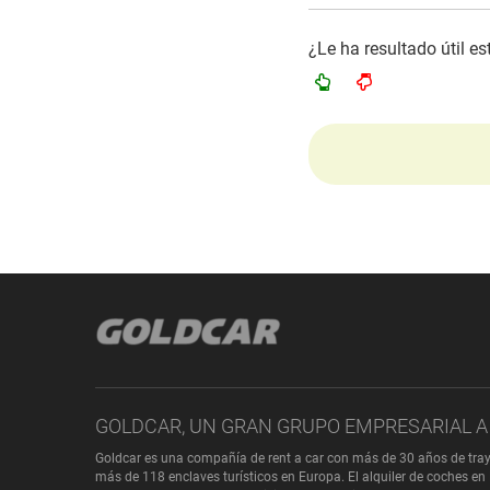
¿Le ha resultado útil e
GOLDCAR, UN GRAN GRUPO EMPRESARIAL A 
Goldcar es una compañía de rent a car con más de 30 años de tray
más de 118 enclaves turísticos en Europa. El alquiler de coches en 