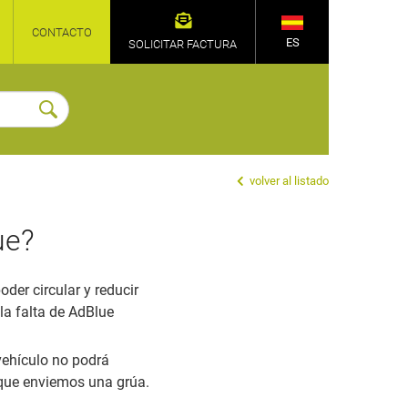
CONTACTO
ES
SOLICITAR FACTURA
volver al listado
ue?
der circular y reducir
la falta de AdBlue
vehículo no podrá
 que enviemos una grúa.