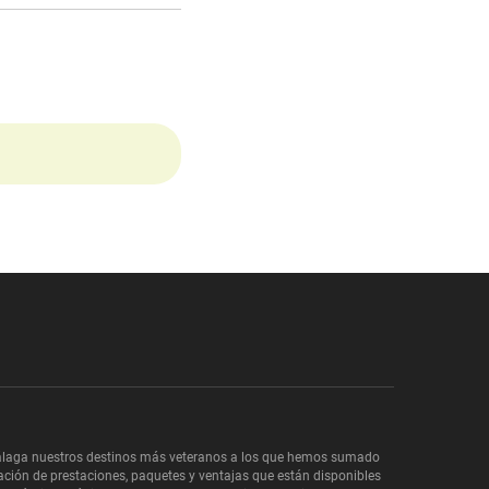
y Málaga nuestros destinos más veteranos a los que hemos sumado
iación de prestaciones, paquetes y ventajas que están disponibles