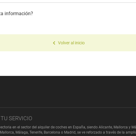
sta información?
Volver al inicio
TU SERVICIO
ectoria en el sector del alquiler de coches en España, siendo Alicante, Mallorca 
Mallorca, Málaga, Tenerife, Barcelona o Madrid, se ve reforzado a través de la ampl