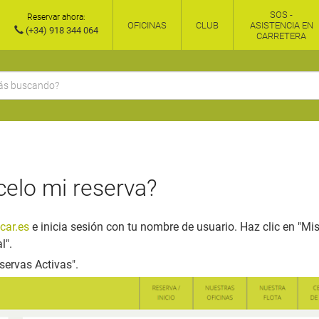
SOS -
Reservar ahora:
OFICINAS
CLUB
ASISTENCIA EN
(+34) 918 344 064
CARRETERA
elo mi reserva?
car.es
e inicia sesión con tu nombre de usuario. Haz clic en "Mis
l".
servas Activas".