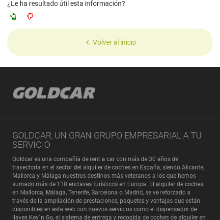
¿Le ha resultado útil esta información?
Volver al inicio
GOLDCAR, UN GRAN GRUPO EMPRESARIAL A TU
SERVICIO
Goldcar es una compañía de rent a car con más de 30 años de
trayectoria en el sector del alquiler de coches en España, siendo Alicante,
Mallorca y Málaga nuestros destinos más veteranos a los que hemos
sumado más de 118 enclaves turísticos en Europa. El alquiler de coches
en Mallorca, Málaga, Tenerife, Barcelona o Madrid, se ve reforzado a
través de la ampliación de prestaciones, paquetes y ventajas que están
disponibles en esta web con nuevos servicios como el dispensador de
llaves Key´n Go, el sistema de entrega y recogida de coches de alquiler en