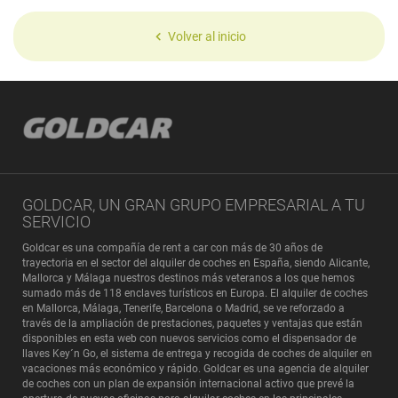
Volver al inicio
GOLDCAR, UN GRAN GRUPO EMPRESARIAL A TU
SERVICIO
Goldcar es una compañía de rent a car con más de 30 años de
trayectoria en el sector del alquiler de coches en España, siendo Alicante,
Mallorca y Málaga nuestros destinos más veteranos a los que hemos
sumado más de 118 enclaves turísticos en Europa. El alquiler de coches
en Mallorca, Málaga, Tenerife, Barcelona o Madrid, se ve reforzado a
través de la ampliación de prestaciones, paquetes y ventajas que están
disponibles en esta web con nuevos servicios como el dispensador de
llaves Key´n Go, el sistema de entrega y recogida de coches de alquiler en
vacaciones más económico y rápido. Goldcar es una agencia de alquiler
de coches con un plan de expansión internacional activo que prevé la