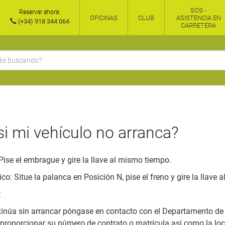
SOS -
Reservar ahora:
OFICINAS
CLUB
ASISTENCIA EN
(+34) 918 344 064
CARRETERA
i mi vehículo no arranca?
Pise el embrague y gire la llave al mismo tiempo.
o: Situe la palanca en Posición N, pise el freno y gire la llave
:
ntinúa sin arrancar póngase en contacto con el Departamento d
 proporcionar su número de contrato o matrícula así como la loc