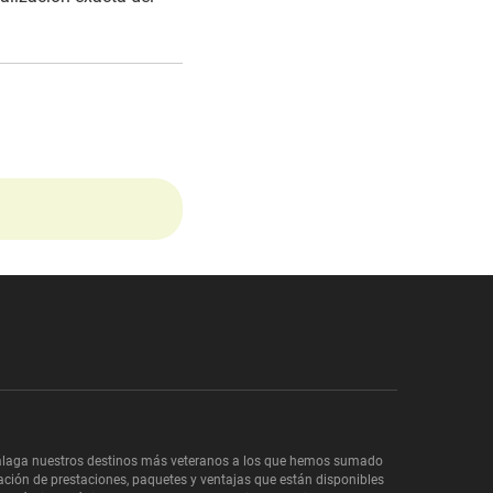
y Málaga nuestros destinos más veteranos a los que hemos sumado
iación de prestaciones, paquetes y ventajas que están disponibles