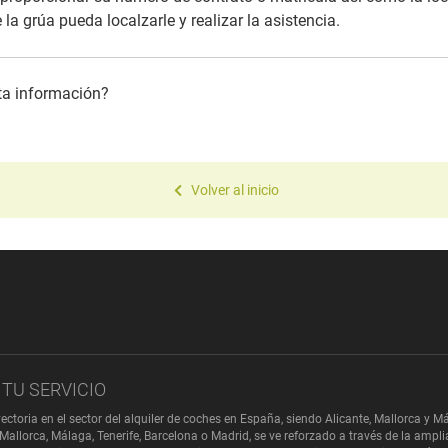
 la grúa pueda localzarle y realizar la asistencia.
sta información?
Volver al inicio
TU SERVICIO
ectoria en el sector del alquiler de coches en España, siendo Alicante, Mallorca 
Mallorca, Málaga, Tenerife, Barcelona o Madrid, se ve reforzado a través de la ampl