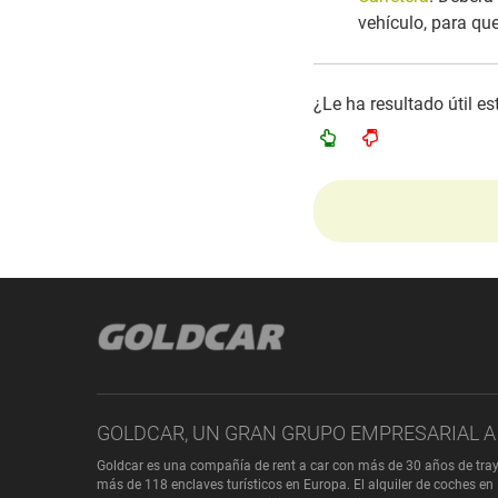
vehículo, para que
¿Le ha resultado útil e
GOLDCAR, UN GRAN GRUPO EMPRESARIAL A 
Goldcar es una compañía de rent a car con más de 30 años de tray
más de 118 enclaves turísticos en Europa. El alquiler de coches en 