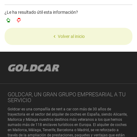
¿Le ha resultado útil esta información?
Volver al inicio
GOLDCAR, UN GRAN GRUPO EMPRESARIAL A TU
SERVICIO
Goldcar es una compañía de rent a car con más de 30 años de
trayectoria en el sector del alquiler de coches en España, siendo Alicante,
Mallorca y Málaga nuestros destinos más veteranos a los que hemos
sumado más de 118 enclaves turísticos en Europa. El alquiler de coches
en Mallorca, Málaga, Tenerife, Barcelona o Madrid, se ve reforzado a
través de la ampliación de prestaciones, paquetes y ventajas que están