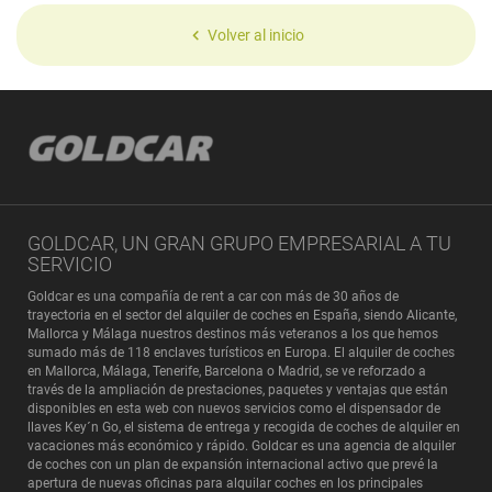
Volver al inicio
GOLDCAR, UN GRAN GRUPO EMPRESARIAL A TU
SERVICIO
Goldcar es una compañía de rent a car con más de 30 años de
trayectoria en el sector del alquiler de coches en España, siendo Alicante,
Mallorca y Málaga nuestros destinos más veteranos a los que hemos
sumado más de 118 enclaves turísticos en Europa. El alquiler de coches
en Mallorca, Málaga, Tenerife, Barcelona o Madrid, se ve reforzado a
través de la ampliación de prestaciones, paquetes y ventajas que están
disponibles en esta web con nuevos servicios como el dispensador de
llaves Key´n Go, el sistema de entrega y recogida de coches de alquiler en
vacaciones más económico y rápido. Goldcar es una agencia de alquiler
de coches con un plan de expansión internacional activo que prevé la
apertura de nuevas oficinas para alquilar coches en los
principales